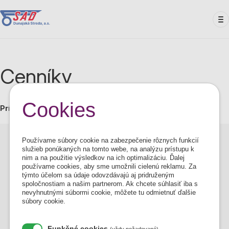
Skočiť
na
hlavný
obsah
Cenníky
Cookies
Príloha na stiahnutie
Používame súbory cookie na zabezpečenie rôznych funkcií
Cenník č. 1 jednorázových lístkov od 01.03.2026
služieb ponúkaných na tomto webe, na analýzu prístupu k
nim a na použitie výsledkov na ich optimalizáciu. Ďalej
Cenník č. 3 - Predplatné cestovné lístky od
používame cookies, aby sme umožnili cielenú reklamu. Za
1.3.2026
týmto účelom sa údaje odovzdávajú aj pridruženým
spoločnostiam a našim partnerom. Ak chcete súhlasiť iba s
Cenník č.4 SeniorPas od 1.3.2026
nevyhnutnými súbormi cookie, môžete tu odmietnuť ďalšie
súbory cookie.
Ostatné cenníky č.5-7
Funkčné cookies
(vždy požadované)