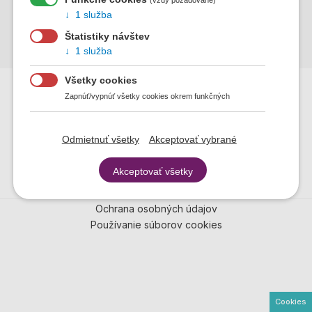
Príloha č.3 Zaradenie autobusových zastávok do
1 služba
tarifných zón
Štatistiky návštev
Schéma zónového usporiadania SADDS
1 služba
Všetky cookies
Zapnúť/vypnúť všetky cookies okrem funkčných
Odmietnuť všetky
Akceptovať vybrané
Akceptovať všetky
Ochrana osobných údajov
Päta
Používanie súborov cookies
Cookies