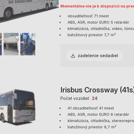
Momentálne nie je k dispozícii na pr
obsaditeľnosť 71 miest
ABS, ASR, motor EURO 5 retardér
klimatizácia, chladnička, video, tón
3
batožinový priestor 7,7 m
zadelenie sedadiel
Irisbus Crossway (41s
Počet vozidiel
24
41 obsaditeľnosť 41 miest
ABS, ASR, motor EURO 6 retardér
klimatizácia, chladnička, stereorep
3
batožinový priestor 6,7 m