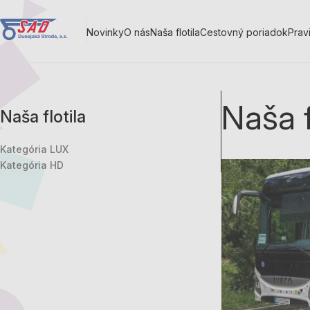
Skočiť
na
Novinky
O nás
Naša flotila
Cestovný poriadok
Prav
hlavný
Main
obsah
navigation
Naša f
Naša flotila
Kategória LUX
Kategória HD