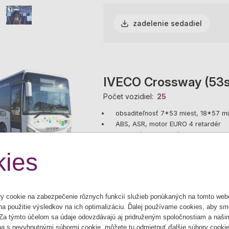
zadelenie sedadiel
IVECO Crossway (53s
Počet vozidiel
25
obsaditeľnosť 7*53 miest, 18*57 mi
ABS, ASR, motor EURO 4 retardér
klimatizácia, chladnička, stereorep
3
batožinový priestor 6,7 m
ies
zadelenie sedadiel
 cookie na zabezpečenie rôznych funkcií služieb ponúkaných na tomto web
 na použitie výsledkov na ich optimalizáciu. Ďalej používame cookies, aby sm
 Za týmto účelom sa údaje odovzdávajú aj pridruženým spoločnostiam a naši
iba s nevyhnutnými súbormi cookie, môžete tu odmietnuť ďalšie súbory cookie