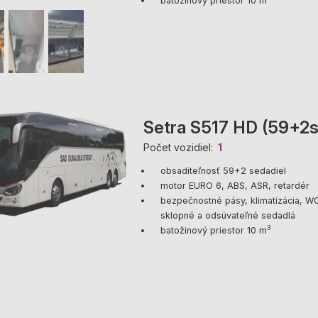
batožinový priestor 10 m
Setra S517 HD (59+2s
Počet vozidiel
1
obsaditeľnosť 59+2 sedadiel
motor EURO 6, ABS, ASR, retardér
bezpečnostné pásy, klimatizácia, WC
sklopné a odsúvateľné sedadlá
3
batožinový priestor 10 m