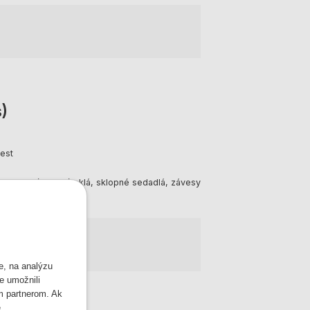
)
est
rodukcia, tónované sklá, sklopné sedadlá, závesy
e, na analýzu
e umožnili
m partnerom. Ak
.