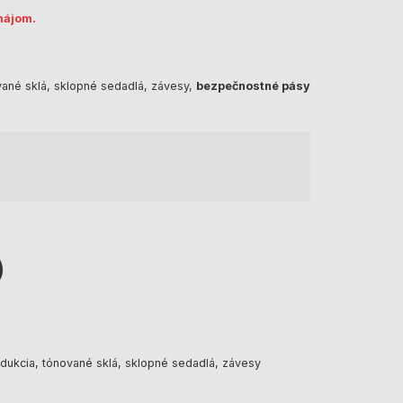
enájom.
ované sklá, sklopné sedadlá, závesy,
bezpečnostné pásy
)
rodukcia, tónované sklá, sklopné sedadlá, závesy