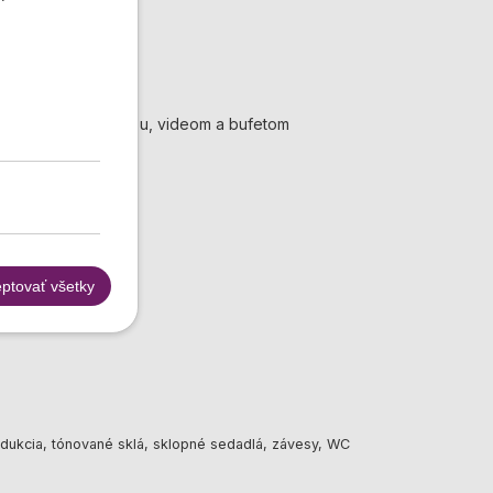
HD
obusy s klimatizáciou, videom a bufetom
ptovať všetky
rodukcia, tónované sklá, sklopné sedadlá, závesy, WC