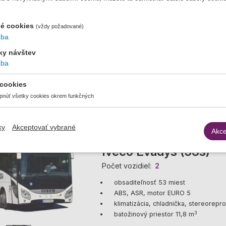
é cookies
(vždy požadované)
žba
iky návštev
Aut
žba
 cookies
pnúť všetky cookies okrem funkčných
ky
Akceptovať vybrané
Akce
Iveco Evadys (53s)
Počet vozidiel
2
obsaditeľnosť 53 miest
ABS, ASR, motor EURO 5
klimatizácia, chladnička, stereorep
3
batožinový priestor 11,8 m