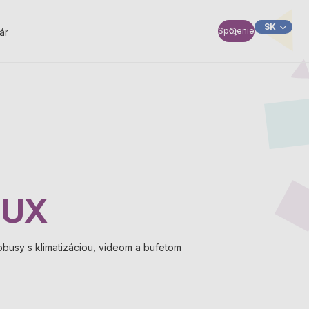
SK
Spojenie
ár
HU
LUX
obusy s klimatizáciou, videom a bufetom