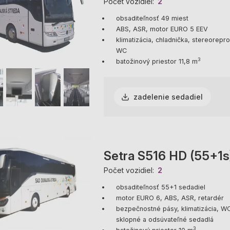
Počet vozidiel
2
obsaditeľnosť 49 miest
ABS, ASR, motor EURO 5 EEV
klimatizácia, chladnička, stereorep
WC
3
batožinový priestor 11,8 m
zadelenie sedadiel
Setra S516 HD (55+1s
Počet vozidiel
2
obsaditeľnosť 55+1 sedadiel
motor EURO 6, ABS, ASR, retardér
bezpečnostné pásy, klimatizácia, WC
sklopné a odsúvateľné sedadlá
3