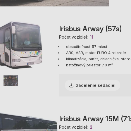
Irisbus Arway (57s)
Počet vozidiel
11
obsaditeľnosť 57 miest
ABS, ASR, motor EURO 4 retardér
klimatizácia, bufet, chladnička, ste
3
batožinový priestor 7,0 m
zadelenie sedadiel
Irisbus Arway 15M (71
Počet vozidiel
2