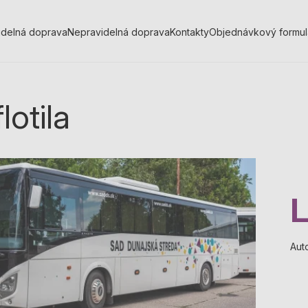
idelná doprava
Nepravidelná doprava
Kontakty
Objednávkový formul
lotila
Aut