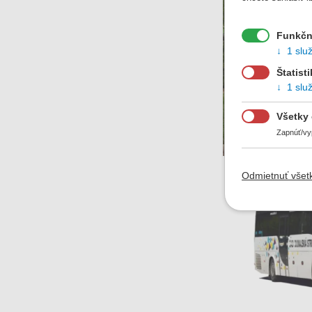
Funkčn
1 slu
Štatist
1 slu
Všetky
Zapnúť/vy
Odmietnuť všet