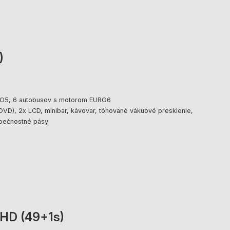
)
RO5, 6 autobusov s motorom EURO6
(DVD), 2x LCD, minibar, kávovar, tónované vákuové presklenie,
zpečnostné pásy
HD (49+1s)