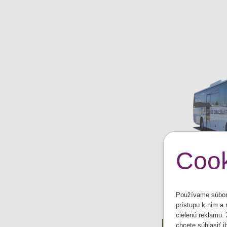
Cook
Používame súbory
prístupu k nim a
cielenú reklamu.
chcete súhlasiť 