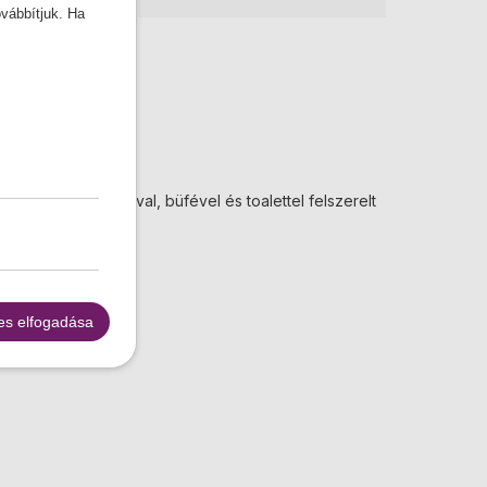
ovábbítjuk. Ha
HD
ondicionált, videóval, büfével és toalettel felszerelt
óbusz.
es elfogadása