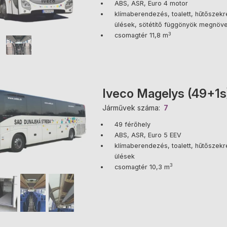
ABS, ASR, Euro 4 motor
klímaberendezés, toalett, hűtőszekré
ülések, sötétítő függönyök megnöve
3
csomagtér 11,8 m
Iveco Magelys (49+1s
Járművek száma
7
49 férőhely
ABS, ASR, Euro 5 EEV
klímaberendezés, toalett, hűtőszekré
ülések
3
csomagtér 10,3 m