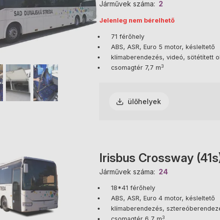
Járművek száma
2
Jelenleg nem bérelhető
71 férőhely
ABS, ASR, Euro 5 motor, késleltető
klímaberendezés, videó, sötétített ol
3
csomagtér 7,7 m
ülőhelyek
Irisbus Crossway (41s
Járművek száma
24
18*41 férőhely
ABS, ASR, Euro 4 motor, késleltető
klímaberendezés, sztereóberendezés, 
3
csomagtér 6,7 m