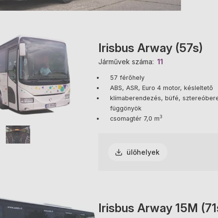
Irisbus Arway (57s)
Járművek száma
11
57 férőhely
ABS, ASR, Euro 4 motor, késleltető
klímaberendezés, büfé, sztereóberend
függönyök
3
csomagtér 7,0 m
ülőhelyek
Irisbus Arway 15M (71