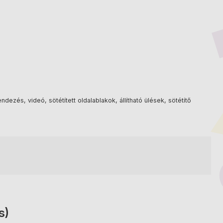
ezés, videó, sötétített oldalablakok, állítható ülések, sötétítő
s)