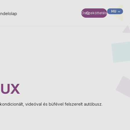
HU
Összeköttetés
ndelolap
SK
LUX
kondicionált, videóval és büfével felszerelt autóbusz.