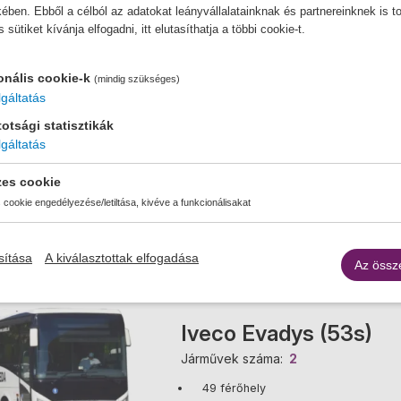
ben. Ebből a célból az adatokat leányvállalatainknak és partnereinknek is t
ütiket kívánja elfogadni, itt elutasíthatja a többi cookie-t.
onális cookie-k
(mindig szükséges)
gáltatás
otsági statisztikák
gáltatás
Légk
zes cookie
aut
cookie engedélyezése/letiltása, kivéve a funkcionálisakat
sítása
A kiválasztottak elfogadása
Az össz
Iveco Evadys (53s)
Járművek száma
2
49 férőhely