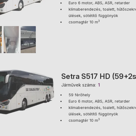
Euro 6 motor, ABS, ASR, retarder
klímaberendezés, toalett, hűtőszekré
ülések, sötétítő függönyök
3
csomagtér 10 m
Setra S517 HD (59+2s
Járművek száma
1
59 férőhely
Euro 6 motor, ABS, ASR, retarder
klímaberendezés, toalett, hűtőszekré
ülések, sötétítő függönyök
3
csomagtér 10 m