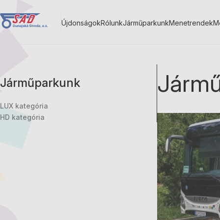
Ugrás
a
Újdonságok
Rólunk
Járműparkunk
Menetrendek
M
tartalomra
Main
navigation
Jármű
Járműparkunk
LUX kategória
HD kategória