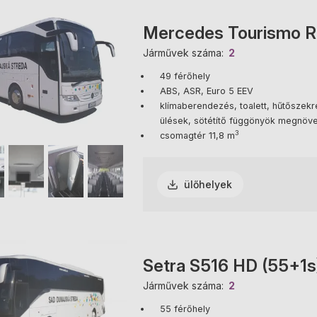
Mercedes Tourismo R
Járművek száma
2
49 férőhely
ABS, ASR, Euro 5 EEV
klímaberendezés, toalett, hűtőszekré
ülések, sötétítő függönyök megnöve
3
csomagtér 11,8 m
ülőhelyek
Setra S516 HD (55+1s
Járművek száma
2
55 férőhely