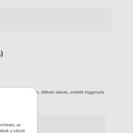
)
étített oldalablakok, állítható ülések, sötétítő függönyök
sítására, az
lunk a célzott