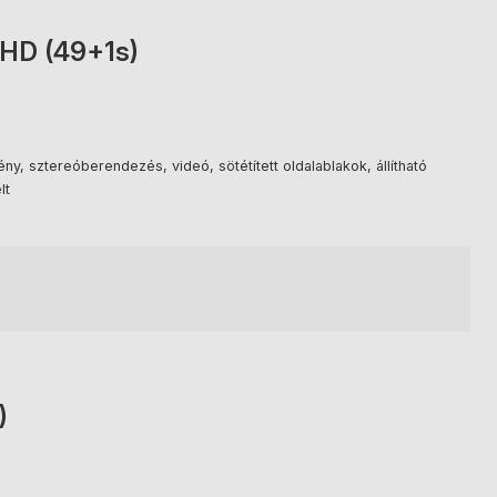
HD (49+1s)
ny, sztereóberendezés, videó, sötétített oldalablakok, állítható
lt
)