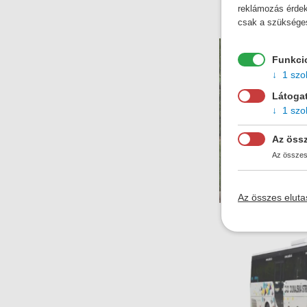
reklámozás érdeké
csak a szükséges s
Funkci
1 szol
Látogat
1 szol
Az öss
Az összes 
Az összes eluta