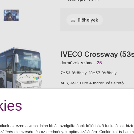
ülőhelyek
IVECO Crossway (53s
Járművek száma
25
7*53 férőhely, 18*57 férőhely
ABS, ASR, Euro 4 motor, késleltető
klímaberendezés, sztereóberendezés, söt
ies
3
csomagtér 6,7 m
álunk az ezen a weboldalon kínált szolgáltatások különböző funkcióinak bizto
ülőhelyek
záférés elemzésére és az eredmények optimalizálására. Cookie-kat is haszná