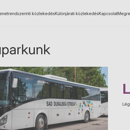
enetrendszerinti közlekedés
Különjárati közlekedés
Kapcsolat
Megre
parkunk
Lég