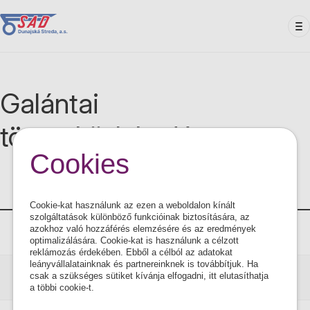
Ugrás
a
tartalomra
Galántai
tömegközlekedés
Cookies
Vonal
Útvonal
Cookie-kat használunk az ezen a weboldalon kínált
szolgáltatások különböző funkcióinak biztosítására, az
azokhoz való hozzáférés elemzésére és az eredmények
202 101
MHD Galanta linka č.1
PDF
optimalizálására. Cookie-kat is használunk a célzott
reklámozás érdekében. Ebből a célból az adatokat
leányvállalatainknak és partnereinknek is továbbítjuk. Ha
csak a szükséges sütiket kívánja elfogadni, itt elutasíthatja
202 102
MHD Galanta linka č.2
PDF
a többi cookie-t.