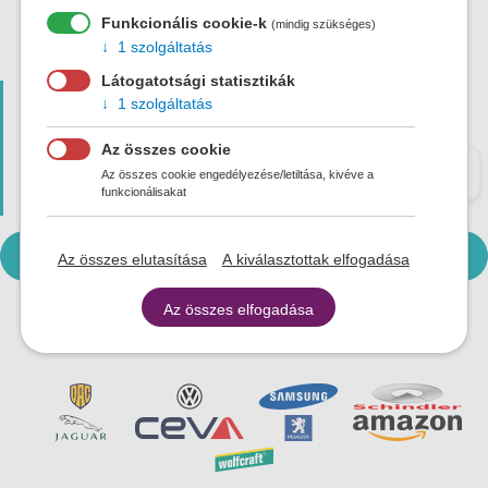
202 103
MHD Galanta linka č.3
PDF
Funkcionális cookie-k
(mindig szükséges)
1 szolgáltatás
Látogatotsági statisztikák
Útvonal keresése
1 szolgáltatás
Honnan
Hova
Az összes cookie
Az összes cookie engedélyezése/letiltása, kivéve a
funkcionálisakat
Az összes elutasítása
A kiválasztottak elfogadása
Az összes elfogadása