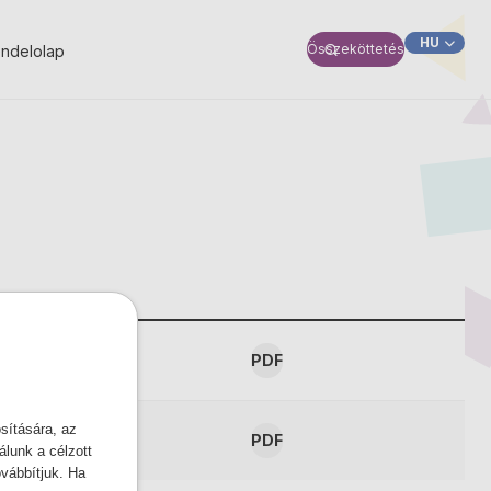
HU
Összeköttetés
ndelolap
SK
PDF
sítására, az
PDF
lunk a célzott
ovábbítjuk. Ha