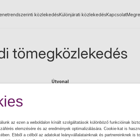
enetrendszerinti közlekedés
Különjárati közlekedés
Kapcsolat
Megre
di tömegközlekedés
Útvonal
ies
MHD Sereď linka č.1
álunk az ezen a weboldalon kínált szolgáltatások különböző funkcióinak bizto
MHD Sereď linka č.2
záférés elemzésére és az eredmények optimalizálására. Cookie-kat is haszná
ben. Ebből a célból az adatokat leányvállalatainknak és partnereinknek is t