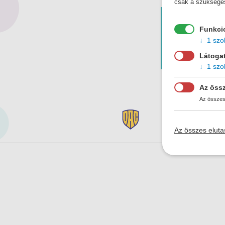
csak a szükséges s
Útvonal keres
Funkci
Honnan
1 szol
Látogat
1 szol
Az öss
Az összes 
Az összes eluta
Päta