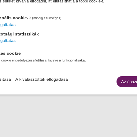
ütiket kívánja elfogadni, itt elutasíthatja a többi cookie-t.
ése
onális cookie-k
Hova
(mindig szükséges)
gáltatás
otsági statisztikák
gáltatás
zes cookie
cookie engedélyezése/letiltása, kivéve a funkcionálisakat
sítása
A kiválasztottak elfogadása
Az össz
Adatvédelmi tájékoztató
Sütik használata