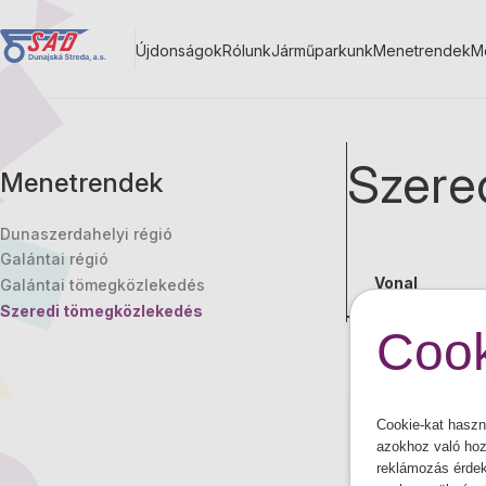
Ugrás
a
Újdonságok
Rólunk
Járműparkunk
Menetrendek
M
tartalomra
Main
navigation
Szere
Menetrendek
Dunaszerdahelyi régió
Galántai régió
Vonal
Galántai tömegközlekedés
Szeredi tömegközlekedés
Cook
202 111
Cookie-kat haszn
202 112
azokhoz való hoz
reklámozás érdeké