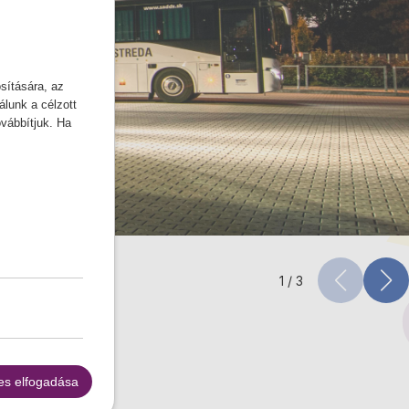
sítására, az
lunk a célzott
ovábbítjuk. Ha
2
/
3
es elfogadása