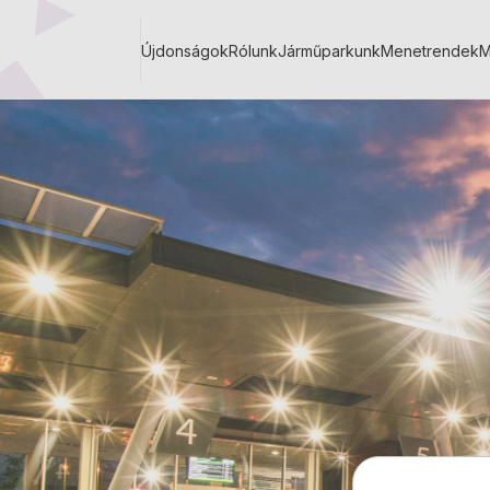
Ugrás
a
Újdonságok
Rólunk
Járműparkunk
Menetrendek
M
tartalomra
Main
navigation