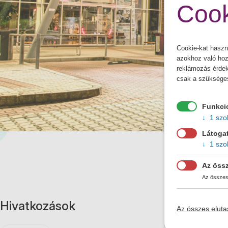
Cook
Cookie-kat haszn
azokhoz való hoz
reklámozás érdeké
csak a szükséges s
Funkci
1 szol
Hivatkozások
Újdonságo
Látogat
1 szol
Újdonságok
Az öss
Menetrendek
Az összes 
Pénztárca töltése
2026.06.29
Az összes eluta
Turiszti
Megrendelőlap