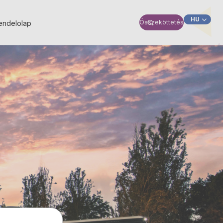
HU
Összeköttetés
endelolap
SK