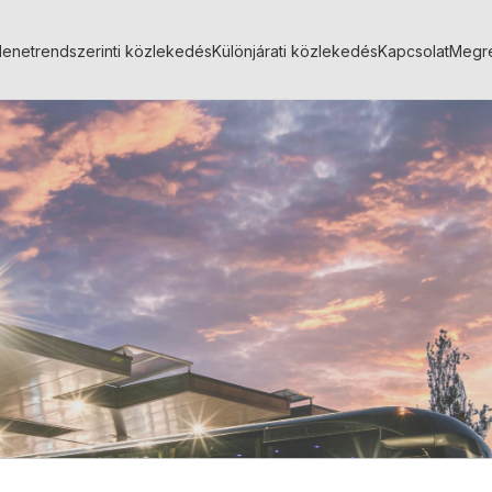
enetrendszerinti közlekedés
Különjárati közlekedés
Kapcsolat
Megr