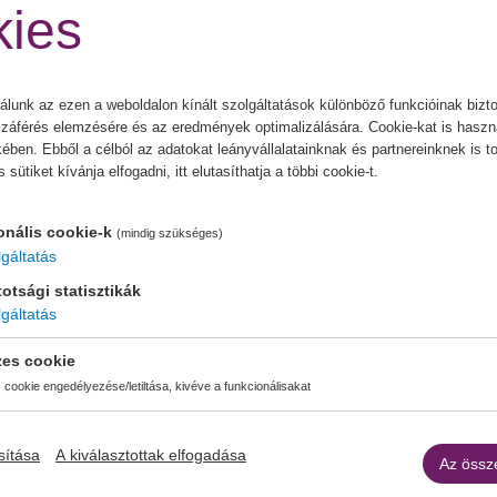
ies
álunk az ezen a weboldalon kínált szolgáltatások különböző funkcióinak bizto
záférés elemzésére és az eredmények optimalizálására. Cookie-kat is haszná
ben. Ebből a célból az adatokat leányvállalatainknak és partnereinknek is t
ütiket kívánja elfogadni, itt elutasíthatja a többi cookie-t.
onális cookie-k
(mindig szükséges)
gáltatás
k
otsági statisztikák
gáltatás
zes cookie
cookie engedélyezése/letiltása, kivéve a funkcionálisakat
sítása
A kiválasztottak elfogadása
Az össz
kai vonat